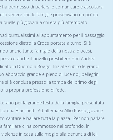
he ha permesso di parlarsi e comunicare e ascoltarsi
bello vedere che le famiglie provenivano un po’ da
da quelle più giovani a chi era più attempato.
vati puntualissimi all’appuntamento per il passaggio
rocessione dietro la Croce portata a turno. Si è
ndo anche tante famiglie della nostra diocesi,
la prova e anche il novello presbitero don Andrea
dinato in Duomo a Rovigo. Iniziate subito le grandi
uo abbraccio grande e pieno di luce noi, pellegrini
iera si è conclusa presso la tomba del primo degli
o la propria professione di fede.
aterano per la grande festa della famiglia presentata
 Lorena Bianchetti. Ad alternarsi Alfio Russo giovane
to cantare e ballare tutta la piazza. Per non parlare
altà familiare ci ha commosso nel profondo. In
iolenze in casa sulla moglie alla denuncia di lei,