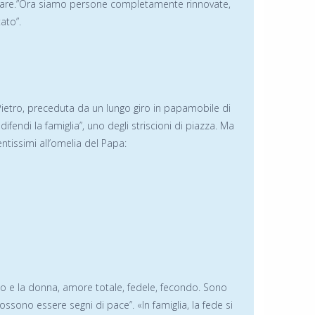
familiare.”Ora siamo persone completamente rinnovate,
ato”.
ietro, preceduta da un lungo giro in papamobile di
fendi la famiglia”, uno degli striscioni di piazza. Ma
entissimi all’omelia del Papa:
omo e la donna, amore totale, fedele, fecondo. Sono
ssono essere segni di pace”. «In famiglia, la fede si