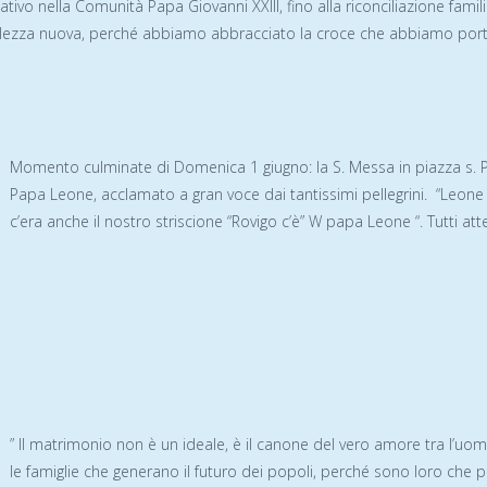
litativo nella Comunità Papa Giovanni XXIII, fino alla riconciliazione 
volezza nuova, perché abbiamo abbracciato la croce che abbiamo port
Momento culminate di Domenica 1 giugno: la S. Messa in piazza s. P
Papa Leone, acclamato a gran voce dai tantissimi pellegrini. “Leone di
c’era anche il nostro striscione “Rovigo c’è” W papa Leone “. Tutti att
” Il matrimonio non è un ideale, è il canone del vero amore tra l’u
le famiglie che generano il futuro dei popoli, perché sono loro che po