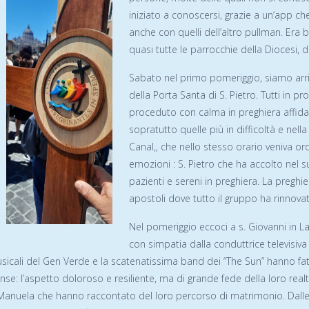
iniziato a conoscersi, grazie a un’app c
anche con quelli dell’altro pullman. Era 
quasi tutte le parrocchie della Diocesi, 
Sabato nel primo pomeriggio, siamo arri
della Porta Santa di S. Pietro. Tutti in p
proceduto con calma in preghiera affida
sopratutto quelle più in difficoltà e nel
Canal,, che nello stesso orario veniva or
emozioni : S. Pietro che ha accolto nel s
pazienti e sereni in preghiera. La pregh
apostoli dove tutto il gruppo ha rinnovat
Nel pomeriggio eccoci a s. Giovanni in L
con simpatia dalla conduttrice televisiva
usicali del Gen Verde e la scatenatissima band dei “The Sun” hanno fat
tense: l’aspetto doloroso e resiliente, ma di grande fede della loro re
 Manuela che hanno raccontato del loro percorso di matrimonio. Dalle v