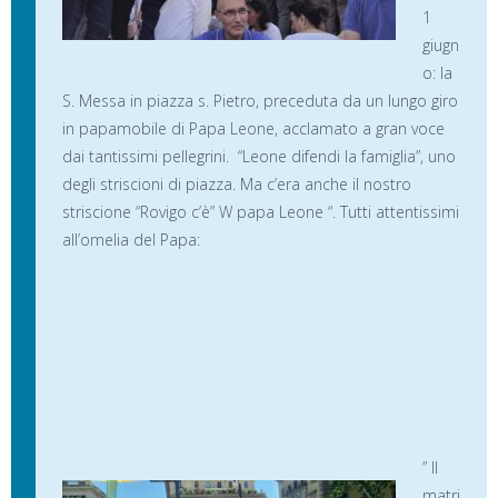
1
giugn
o: la
S. Messa in piazza s. Pietro, preceduta da un lungo giro
in papamobile di Papa Leone, acclamato a gran voce
dai tantissimi pellegrini. “Leone difendi la famiglia”, uno
degli striscioni di piazza. Ma c’era anche il nostro
striscione “Rovigo c’è” W papa Leone “. Tutti attentissimi
all’omelia del Papa:
” Il
matri