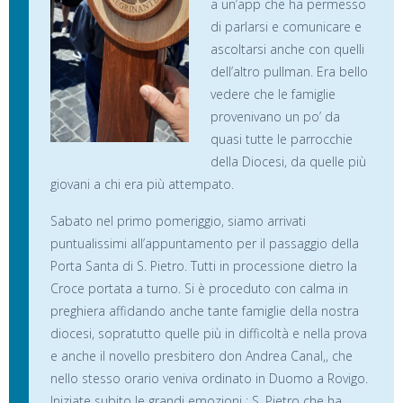
a un’app che ha permesso
di parlarsi e comunicare e
ascoltarsi anche con quelli
dell’altro pullman. Era bello
vedere che le famiglie
provenivano un po’ da
quasi tutte le parrocchie
della Diocesi, da quelle più
giovani a chi era più attempato.
Sabato nel primo pomeriggio, siamo arrivati
puntualissimi all’appuntamento per il passaggio della
Porta Santa di S. Pietro. Tutti in processione dietro la
Croce portata a turno. Si è proceduto con calma in
preghiera affidando anche tante famiglie della nostra
diocesi, sopratutto quelle più in difficoltà e nella prova
e anche il novello presbitero don Andrea Canal,, che
nello stesso orario veniva ordinato in Duomo a Rovigo.
Iniziate subito le grandi emozioni : S. Pietro che ha