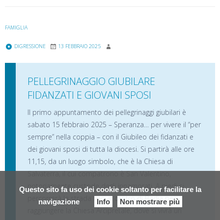
FAMIGLIA
DIGRESSIONE
13 FEBBRAIO 2025
PELLEGRINAGGIO GIUBILARE
FIDANZATI E GIOVANI SPOSI
Il primo appuntamento dei pellegrinaggi giubilari è
sabato 15 febbraio 2025 – Speranza… per vivere il “per
sempre” nella coppia – con il Giubileo dei fidanzati e
dei giovani sposi di tutta la diocesi. Si partirà alle ore
11,15, da un luogo simbolo, che è la Chiesa di
Salvaterra, il cui compatrono è San Valentino,
notoriamente custode degli innamorati. A piedi si
Questo sito fa uso dei cookie soltanto per facilitare la
percorrerà la strada fino al centro di Badia per
navigazione
Info
Non mostrare più
raggiungere la Chiesa Arcipretale, dove si vivrà un