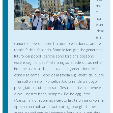
moni
o
non
è un
ideal
e, è il
canone del vero amore tra l’uomo e la donna, amore
totale, fedele, fecondo. Sono le famiglie che generano il
futuro dei popoli, perché sono loro che possono
essere segni di pace”. «In famiglia, la fede si trasmette
insieme alla vita, di generazione in generazione: viene
condivisa come il cibo della tavola e gli affetti del cuore
– ha sottolineato il Pontefice..Ciò la rende un luogo
privilegiato in cui incontrare Gesù, che ci vuole bene e
vuole il nostro bene, sempre». Poi ha aggiunto:
«Carissimi, noi abbiamo ricevuto la vita prima di volerla.
Appena nati abbiamo avuto bisogno degli altri per
vivere, da soli non ce l’avremmo fatta: è qualcun altro