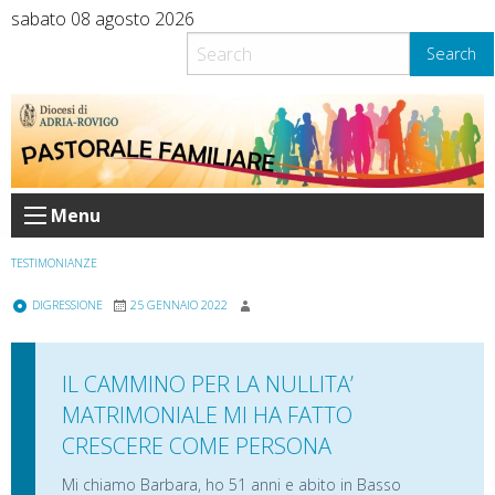
Skip
sabato 08 agosto 2026
to
Search
content
Menu
TESTIMONIANZE
DIGRESSIONE
25 GENNAIO 2022
IL CAMMINO PER LA NULLITA’
MATRIMONIALE MI HA FATTO
CRESCERE COME PERSONA
Mi chiamo Barbara, ho 51 anni e abito in Basso