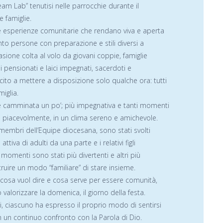
eam Lab” tenutisi nelle parrocchie durante il
 famiglie.
lle esperienze comunitarie che rendano viva e aperta
into persone con preparazione e stili diversi a
asione colta al volo da giovani coppie, famiglie
i pensionati e laici impegnati, sacerdoti e
cito a mettere a disposizione solo qualche ora: tutti
iglia.
he camminata un po’; più impegnativa e tanti momenti
se piacevolmente, in un clima sereno e amichevole.
 membri dell’Equipe diocesana, sono stati svolti
iva di adulti da una parte e i relativi figli
ni momenti sono stati più divertenti e altri più
truire un modo “familiare” di stare insieme.
ni: cosa vuol dire e cosa serve per essere comunità,
valorizzare la domenica, il giorno della festa.
ti, ciascuno ha espresso il proprio modo di sentirsi
in un continuo confronto con la Parola di Dio.