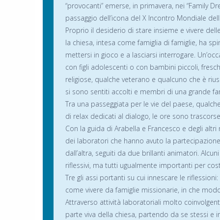
“provocanti” emerse, in primavera, nei “Family Dr
passaggio dell’icona del X Incontro Mondiale delle
Proprio il desiderio di stare insieme e vivere de
la chiesa, intesa come famiglia di famiglie, ha sp
mettersi in gioco e a lasciarsi interrogare. Un’occ
con figli adolescenti o con bambini piccoli, fresch
religiose, qualche veterano e qualcuno che è rius
si sono sentiti accolti e membri di una grande fam
Tra una passeggiata per le vie del paese, qualc
di relax dedicati al dialogo, le ore sono trascor
Con la guida di Arabella e Francesco e degli altri
dei laboratori che hanno avuto la partecipazione att
dall’altra, seguiti da due brillanti animatori. Alcu
riflessivi, ma tutti ugualmente importanti per cos
Tre gli assi portanti su cui innescare le riflessio
come vivere da famiglie missionarie, in che modo 
Attraverso attività laboratoriali molto coinvolgen
parte viva della chiesa, partendo da se stessi e 